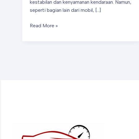
kestabilan dan kenyamanan kendaraan. Namun,
seperti bagian lain dari mobil, […]
5
Read More »
Masalah
Umum
yang
Disebabkan
oleh
Support
Mobil
yang
Rusak