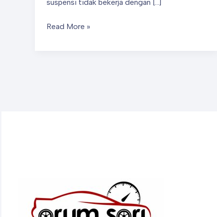
suspensi tidak bekerja dengan […]
Apa
Read More »
Saja
Fungsi
Suspensi
Mobil
dalam
Sistem
Kendaraan?