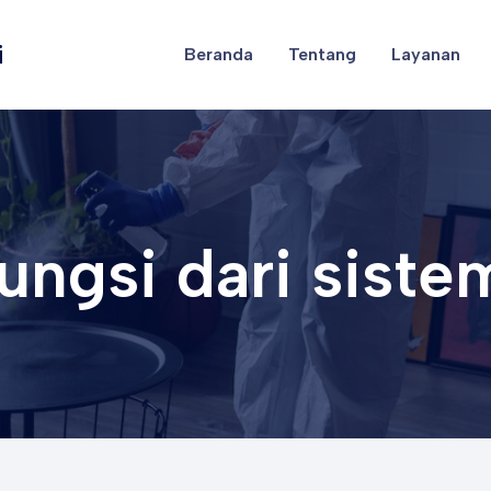
i
Beranda
Tentang
Layanan
fungsi dari siste