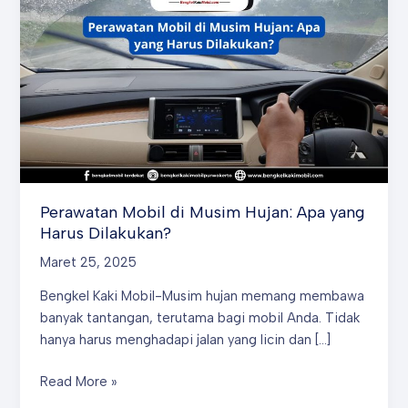
Perawatan Mobil di Musim Hujan: Apa yang
Harus Dilakukan?
Maret 25, 2025
Bengkel Kaki Mobil-Musim hujan memang membawa
banyak tantangan, terutama bagi mobil Anda. Tidak
hanya harus menghadapi jalan yang licin dan […]
Perawatan
Read More »
Mobil