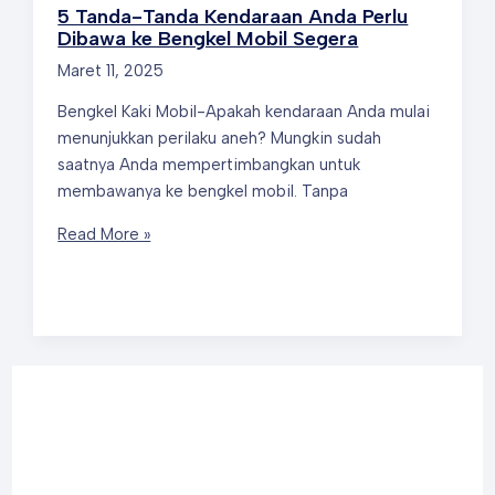
Bengkel
5 Tanda-Tanda Kendaraan Anda Perlu
Mobil
Dibawa ke Bengkel Mobil Segera
Tidak
Maret 11, 2025
Memperbaiki
Bengkel Kaki Mobil-Apakah kendaraan Anda mulai
Kendaraan
menunjukkan perilaku aneh? Mungkin sudah
Anda
saatnya Anda mempertimbangkan untuk
dengan
membawanya ke bengkel mobil. Tanpa
Benar?
5
Read More »
Tanda-
Tanda
Kendaraan
Anda
Perlu
Dibawa
ke
Bengkel
Mobil