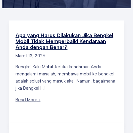
Apa yang Harus Dilakukan Jika Bengkel
Mobil Tidak Memperbaiki Kendaraan
Anda dengan Benar?
Maret 13, 2025
Bengkel Kaki Mobil-Ketika kendaraan Anda
mengalami masalah, membawa mobil ke bengkel
adalah solusi yang masuk akal. Namun, bagaimana
jika Bengkel […]
Apa
Read More »
yang
Harus
Dilakukan
Jika