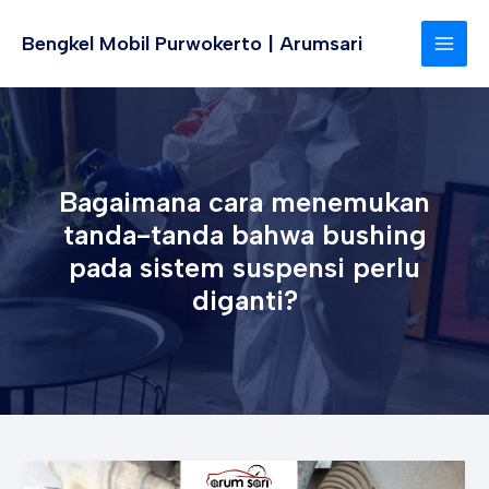
Lewati
ke
Bengkel Mobil Purwokerto | Arumsari
MAI
konten
MEN
Bagaimana cara menemukan
tanda-tanda bahwa bushing
pada sistem suspensi perlu
diganti?