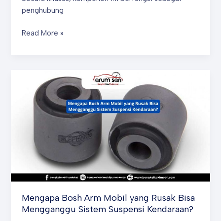
penghubung
5
Read More »
Masalah
Umum
yang
Disebabkan
oleh
Bosh
Arm
Mobil
yang
Rusak
Mengapa Bosh Arm Mobil yang Rusak Bisa
Mengganggu Sistem Suspensi Kendaraan?