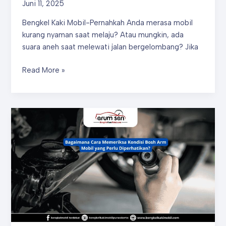
Juni 11, 2025
Bengkel Kaki Mobil-Pernahkah Anda merasa mobil
kurang nyaman saat melaju? Atau mungkin, ada
suara aneh saat melewati jalan bergelombang? Jika
Mengapa
Read More »
Bosh
Arm
Mobil
yang
Rusak
Bisa
Mengganggu
Sistem
Suspensi
Kendaraan?