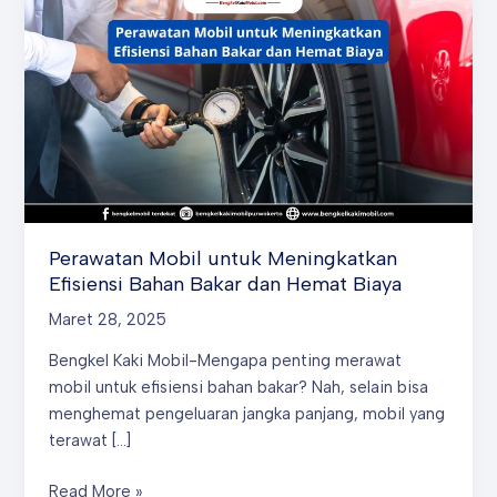
Perawatan Mobil untuk Meningkatkan
Efisiensi Bahan Bakar dan Hemat Biaya
Maret 28, 2025
Bengkel Kaki Mobil-Mengapa penting merawat
mobil untuk efisiensi bahan bakar? Nah, selain bisa
menghemat pengeluaran jangka panjang, mobil yang
terawat […]
Perawatan
Read More »