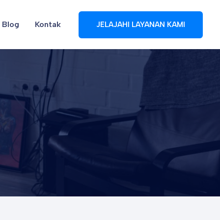
Blog
Kontak
JELAJAHI LAYANAN KAMI