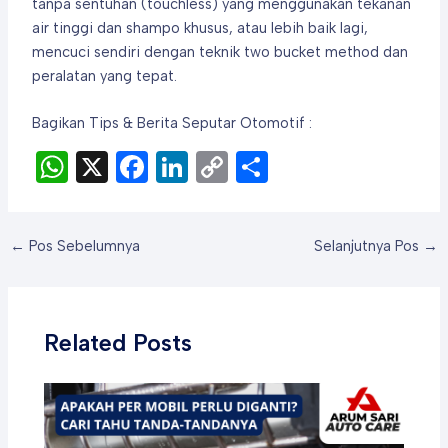
tanpa sentuhan (touchless) yang menggunakan tekanan
air tinggi dan shampo khusus, atau lebih baik lagi,
mencuci sendiri dengan teknik two bucket method dan
peralatan yang tepat.
Bagikan Tips & Berita Seputar Otomotif :
W
X
F
Li
C
S
h
a
n
o
h
at
c
ke
p
ar
Post
←
Pos Sebelumnya
Selanjutnya Pos
→
s
e
dI
y
e
navigation
A
b
n
Li
p
o
n
Related Posts
p
o
k
k