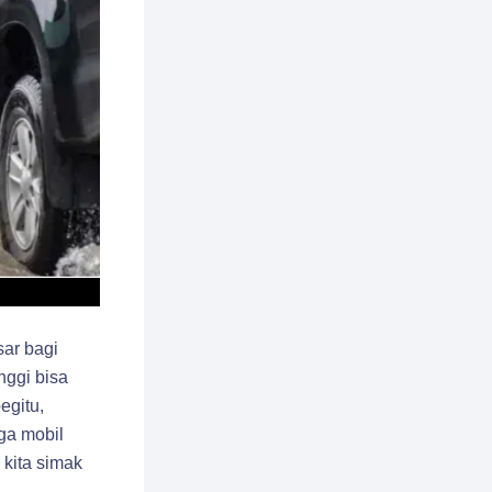
sar bagi
nggi bisa
egitu,
ga mobil
kita simak