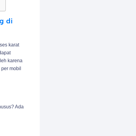
g di
ses karat
dapat
leh karena
 per mobil
husus? Ada