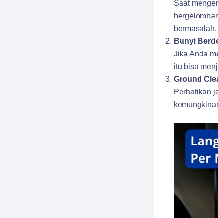
Saat mengemu
bergelombang
bermasalah.
Bunyi Berde
Jika Anda me
itu bisa men
Ground Cle
Perhatikan j
kemungkinan 