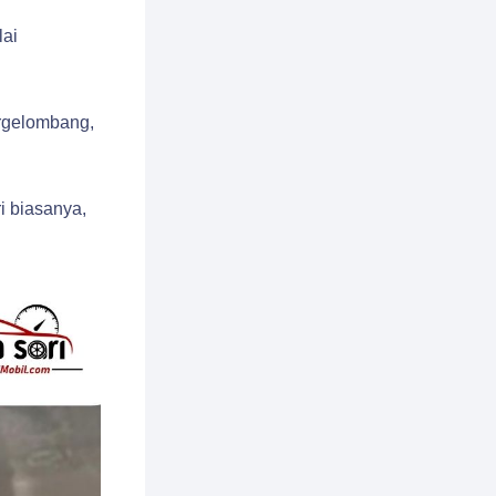
lai
ergelombang,
i biasanya,