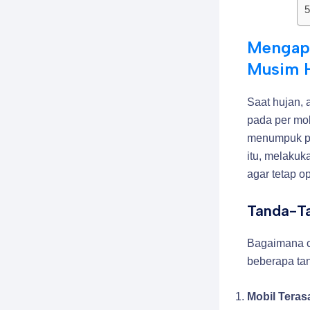
Mengapa
Musim 
Saat hujan,
pada per mob
menumpuk pa
itu, melakuk
agar tetap 
Tanda-Ta
Bagaimana c
beberapa tan
Mobil Terasa