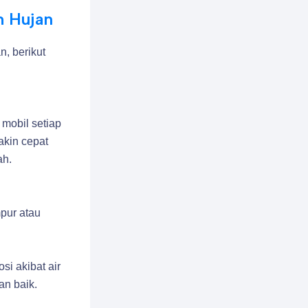
m Hujan
n, berikut
mobil setiap
akin cepat
ah.
pur atau
si akibat air
an baik.